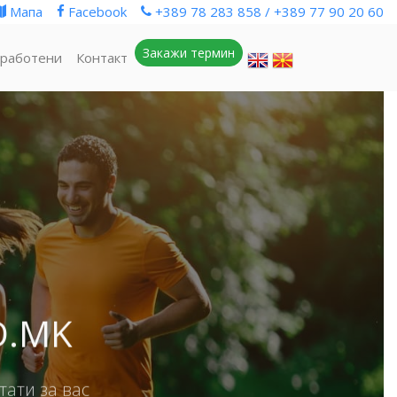
Мапа
Facebook
+389 78 283 858 / +389 77 90 20 60
Закажи термин
работени
Контакт
D.MK
тати за вас