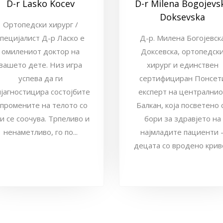
D-r Lasko Kocev
D-r Milena Bogojevs
Doksevska
Ортопедски хирург /
специјалист Д-р Ласко е
Д-р. Милена Богојевск
омилениот доктор на
Доксевска, ортопедск
вашето дете. Низ игра
хирург и единствен
успева да ги
сертифициран Понсет
јагностицира состојбите
експерт на централнио
 промените на телото со
Балкан, која посветено 
и се соочува. Трпеливо и
бори за здравјето на
ненаметливо, го по...
најмладите пациенти 
децата со вродено криво