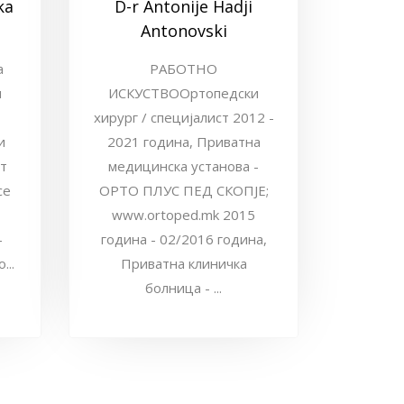
ka
D-r Antonije Hadji
Antonovski
а
РАБОТНО
и
ИСКУСТВООртопедски
хирург / специјалист 2012 -
и
2021 година, Приватна
т
медицинска установа -
се
ОРТО ПЛУС ПЕД СКОПЈЕ;
www.ortoped.mk 2015
–
година - 02/2016 година,
...
Приватна клиничка
болница - ...