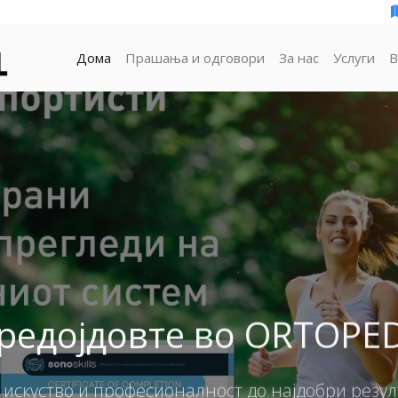
Дома
Прашања и одговори
За нас
Услуги
В
редојдовте во ORTOPE
искуство и професионалност до најдобри резул