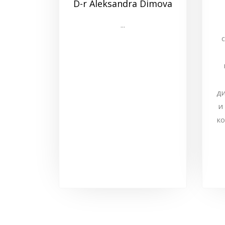
D-r Aleksandra Dimova
...
ди
и
ко